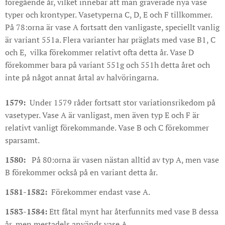
föregående år, vilket innebar att man graverade nya vase
typer och krontyper. Vasetyperna C, D, E och F tillkommer.
På 78:orna är vase A fortsatt den vanligaste, speciellt vanlig
är variant 551a. Flera varianter har präglats med vase B1, C
och E, vilka förekommer relativt ofta detta år. Vase D
förekommer bara på variant 551g och 551h detta året och
inte på något annat årtal av halvöringarna.
1579:
Under 1579 råder fortsatt stor variationsrikedom på
vasetyper. Vase A är vanligast, men även typ E och F är
relativt vanligt förekommande. Vase B och C förekommer
sparsamt.
1580:
På 80:orna är vasen nästan alltid av typ A, men vase
B förekommer också på en variant detta år.
1581-1582:
Förekommer endast vase A.
1583-1584:
Ett fåtal mynt har återfunnits med vase B dessa
år, men mestadels används vase A.