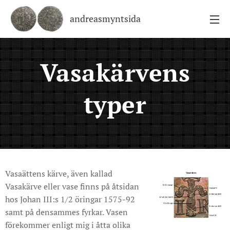
andreasmyntsida
Vasakärvens
typer
Vasaättens kärve, även kallad
Vasakärve eller vase finns på åtsidan
hos Johan III:s 1/2 öringar 1575-92
samt på densammes fyrkar. Vasen
förekommer enligt mig i åtta olika