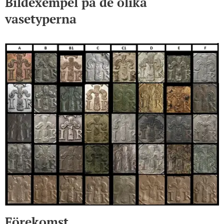
Bildexempel på de olika
vasetyperna
Förekomst