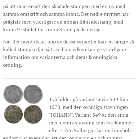
på att man ersatt den skadade stampen med en ny med
samma omskrift och samma krona. Det nedre myntet har
präglats med ytterligare en annan frånsidestamp, med
krona 9 istället för krona 8 som på de övriga.
När fler mynt dyker upp av dessa varianter kan en längre så
kallad stampkedja isättas ihop, vilken kan ge ytterligare
information om varianterna och deras kronologiska
ordning.
Två bilder på variant Levin 549 från
1578, med den ovanliga stavningen
"IOHANN". Variant 549 är den enda
med denna stavning som förekommer
efter 1575. Solberga skatten innehöll
endast 4 st exemplar. Att det rör sig om en och samma