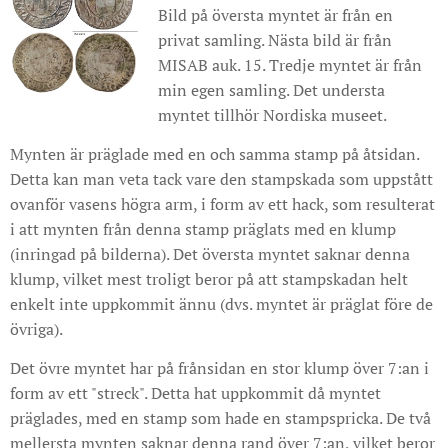
Bild på översta myntet är från en
privat samling. Nästa bild är från
MISAB auk. 15. Tredje myntet är från
min egen samling. Det understa
myntet tillhör Nordiska museet.
Mynten är präglade med en och samma stamp på åtsidan.
Detta kan man veta tack vare den stampskada som uppstått
ovanför vasens högra arm, i form av ett hack, som resulterat
i att mynten från denna stamp präglats med en klump
(inringad på bilderna). Det översta myntet saknar denna
klump, vilket mest troligt beror på att stampskadan helt
enkelt inte uppkommit ännu (dvs. myntet är präglat före de
övriga).
Det övre myntet har på frånsidan en stor klump över 7:an i
form av ett "streck". Detta hat uppkommit då myntet
präglades, med en stamp som hade en stampspricka. De två
mellersta mynten saknar denna rand över 7:an, vilket beror