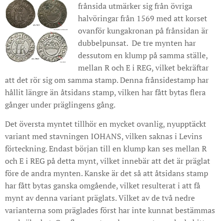
frånsida utmärker sig från övriga
halvöringar från 1569 med att korset
ovanför kungakronan på frånsidan är
dubbelpunsat. De tre mynten har
dessutom en klump på samma ställe,
mellan R och E i REG, vilket bekräftar
att det rör sig om samma stamp. Denna frånsidestamp har
hållit längre än åtsidans stamp, vilken har fått bytas flera
gånger under präglingens gång.
Det översta myntet tillhör en mycket ovanlig, nyupptäckt
variant med stavningen IOHANS, vilken saknas i Levins
förteckning. Endast början till en klump kan ses mellan R
och E i REG på detta mynt, vilket innebär att det är präglat
före de andra mynten. Kanske är det så att åtsidans stamp
har fått bytas ganska omgående, vilket resulterat i att få
mynt av denna variant präglats. Vilket av de två nedre
varianterna som präglades först har inte kunnat bestämmas