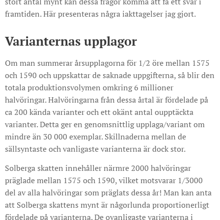
stort antal mynt kan dessa frågor komma att få ett svar i
framtiden. Här presenteras några iakttagelser jag gjort.
Varianternas upplagor
Om man summerar årsupplagorna för 1/2 öre mellan 1575
och 1590 och uppskattar de saknade uppgifterna, så blir den
totala produktionsvolymen omkring 6 millioner
halvöringar. Halvöringarna från dessa årtal är fördelade på
ca 200 kända varianter och ett okänt antal oupptäckta
varianter. Detta ger en genomsnittlig upplaga/variant om
mindre än 30 000 exemplar. Skillnaderna mellan de
sällsyntaste och vanligaste varianterna är dock stor.
Solberga skatten innehåller närmre 2000 halvöringar
präglade mellan 1575 och 1590, vilket motsvarar 1/3000
del av alla halvöringar som präglats dessa år! Man kan anta
att Solberga skattens mynt är någorlunda proportionerligt
fördelade på varianterna. De ovanligaste varianterna i