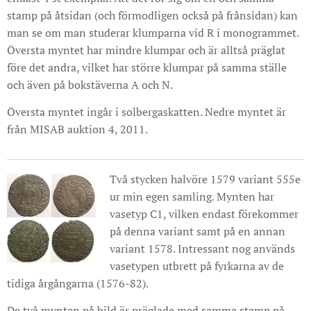
stamp på åtsidan (och förmodligen också på frånsidan) kan
man se om man studerar klumparna vid R i monogrammet.
Översta myntet har mindre klumpar och är alltså präglat
före det andra, vilket har större klumpar på samma ställe
och även på bokstäverna A och N.
Översta myntet ingår i solbergaskatten. Nedre myntet är
från MISAB auktion 4, 2011.
Två stycken halvöre 1579 variant 555e
ur min egen samling. Mynten har
vasetyp C1, vilken endast förekommer
på denna variant samt på en annan
variant 1578. Intressant nog används
vasetypen utbrett på fyrkarna av de
tidiga årgångarna (1576-82).
De två mynten på bild är präglade med samma stamp på