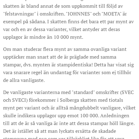
skatten är bland annat de som uppkommit till följd av
"felstavningar" i omskriften. "IOHNNES" och "MOETA" är
exempel på sådana. I skatten finns det bara ett par mynt av
var och en av dessa varianter, vilket antyder att deras
upplagor är mindre än 10 000 mynt.
Om man studerar flera mynt av samma ovanliga variant
upptäcker man snart att de är präglade med samma
stampar, dvs. mynten är stampidentiska! Detta har visat sig
vara snarare regel än undantag för varianter som ej tillhör
de allra vanligaste.
De vanligaste varianterna med "standard" omskrifter (SVEC
och SVECI) förekommer i Solberga skatten med tiotals
mynt per variant och är alltså mångdubbelt vanligare, vilket
skulle indikera upplagor upp emot 100 000. Anledningen
till att de är så vanliga är inte att dessa stampar höll längre.
Det är istället så att man lyckats ersätta de skadade
stamparna med nya som var tillräckligt lika för att vara